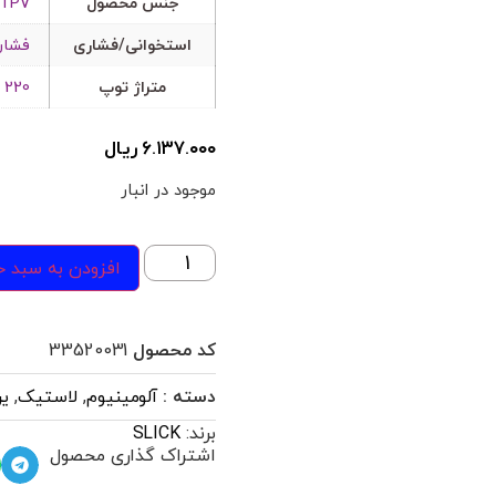
جنس محصول
TPV
استخوانی/فشاری
فشار
متراژ توپ
220 متر
۶.۱۳۷.۰۰۰
ریال
موجود در انبار
افزودن به سبد خ
کد محصول
33520031
دسته :
آلومینیوم
,
لاستیک
,
یر
برند:
SLICK
اشتراک گذاری محصول