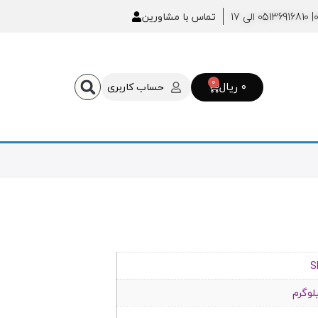
| 05136916810 الی 17
تماس با مشاورین
0
۰
ریال
حساب کاربری
S