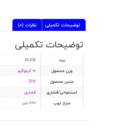
توضیحات تکمیلی
نظرات (0)
توضیحات تکمیلی
برند
SLICK
وزن محصول
10 کیلوگرم
جنس محصول
TPV
استخوانی/فشاری
فشاری
متراژ توپ
220 متر