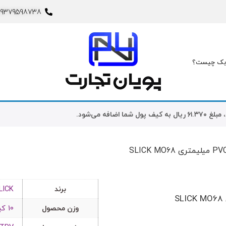
09379598738
ک چیست؟
، مبلغ
۶۱.۳۷۰
ریال
به کیف پول شما اضافه می‌شود.
برند
LICK
وزن محصول
10 کیلوگرم