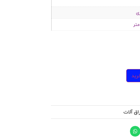
ی
رید
اق آلات