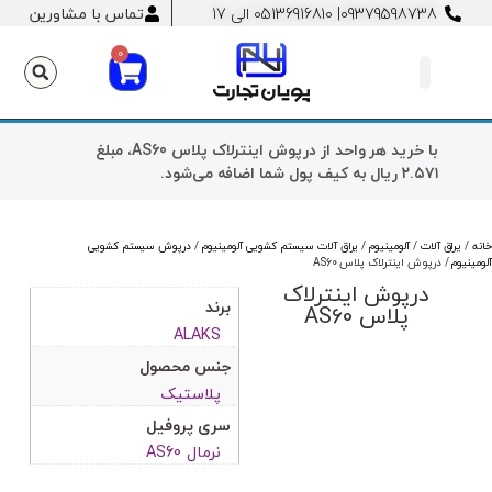
09379598738
| 05136916810 الی 17
تماس با مشاورین
0
تماس با ما
کش بک چیست؟
دسته بندی محصولات
با خرید هر واحد از
درپوش اینترلاک پلاس AS60
، مبلغ
۲.۵۷۱
ریال
به کیف پول شما اضافه می‌شود.
خانه
/
یراق آلات
/
آلومینیوم
/
یراق آلات سیستم کشویی آلومینیوم
/
درپوش سیستم کشویی
آلومینیوم
/ درپوش اینترلاک پلاس AS60
درپوش اینترلاک
برند
پلاس AS60
ALAKS
جنس محصول
پلاستیک
سری پروفیل
نرمال AS60