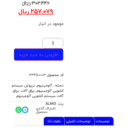
۳۰۲.۴۴۶
ریال
۲۵۷.۰۷۹
ریال
موجود در انبار
افزودن به سبد خرید
کد محصول
33450003
دسته :
آلومینیوم
,
درپوش سیستم
کشویی آلومینیوم
,
یراق آلات
,
یراق
آلات سیستم کشویی آلومینیوم
برند:
ALAKS
اشتراک گذاری
محصول
توضیحات
توضیحات تکمیلی
نظرات (0)