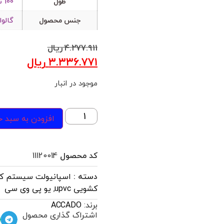
طول
100 سانتی متر
جنس محصول
گالوا
۴.۲۷۷.۹۱۱
ریال
۳.۳۳۶.۷۷۱
ریال
موجود در انبار
افزودن به سبد خ
کد محصول
11120014
دسته :
اسپانیولت سیستم کشوی
کشویی upvc
,
یو پی وی سی
برند:
ACCADO
اشتراک گذاری محصول