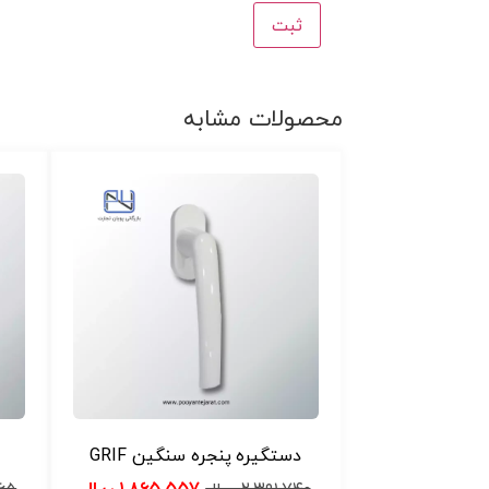
محصولات مشابه
دستگیره پنجره سنگین GRIF
۱.۸۶۵.۵۵۷
ریال
۲.۳۹۱.۷۴۰
ریال
۷۶۵