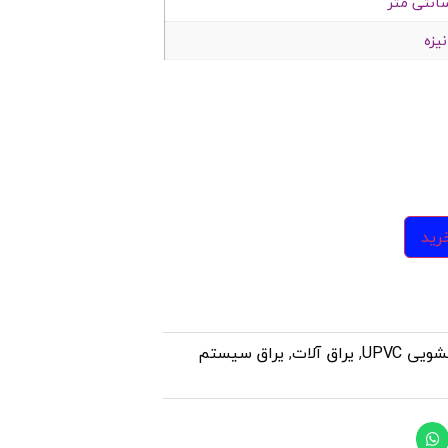
نیزه
رید
ی UPVC
,
یراق آلات
,
یراق سیستم