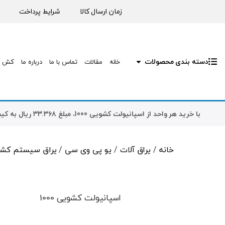
زمان ارسال کالا
شرایط پرداخت
دسته بندی محصولات
خانه
مقالات
تماس با ما
درباره ما
کش ب
با خرید هر واحد از
اسپانیولت کشویی 1000
، مبلغ
۳۳.۳۶۸
ریال
به کیف
خانه
/
یراق آلات
/
یو پی وی سی
/
یراق سیستم کشویی 
اسپانیولت کشویی 1000