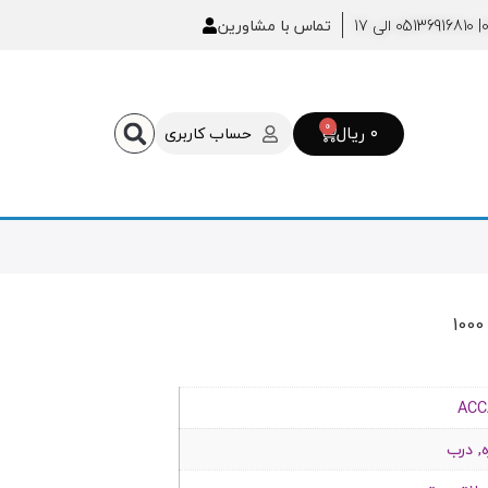
| 05136916810 الی 17
تماس با مشاورین
0
۰
ریال
حساب کاربری
ACC
, درب