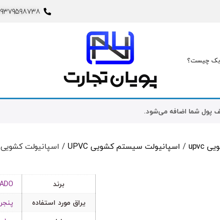
09379598738
ک چیست؟
 پول شما اضافه می‌شود.
upvc
/
اسپانیولت سیستم کشویی UPVC
/ اسپانیولت کشویی 1000
برند
ADO
یراق مورد استفاده
پنجره